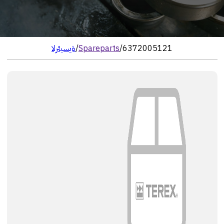
6372005121
/
Spareparts
/
الرئيسية