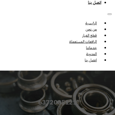
اتصل بنا
الرئيسية
من نحن
قطع الغيار
الرافعات المستعملة
خدماتنا
المدونة
اتصل بنا
6372005121