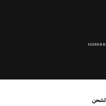
KGSAN © © 
الشحن