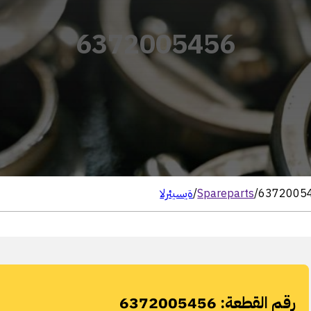
6372005456
6372005
/
Spareparts
/
الرئيسية
رقم القطعة:
6372005456