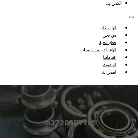
اتصل بنا
الرئيسية
من نحن
قطع الغيار
الرافعات المستعملة
خدماتنا
المدونة
اتصل بنا
6372005770