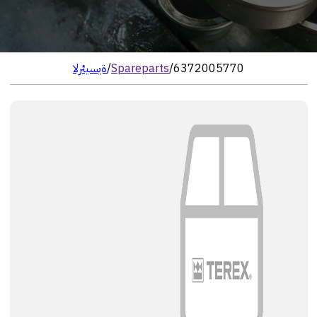
6372005770
/
Spareparts
/
الرئيسية