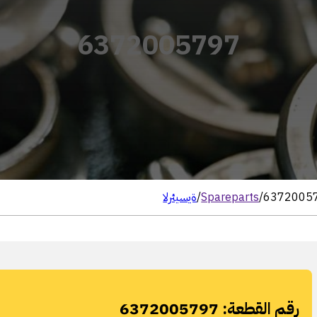
6372005797
6372005
/
Spareparts
/
الرئيسية
رقم القطعة:
6372005797