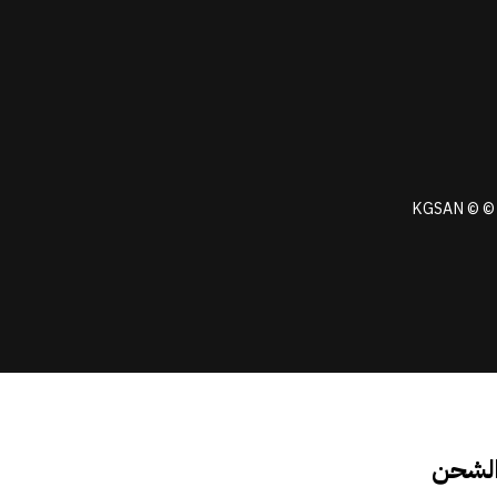
KGSAN © © 
الشحن