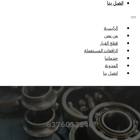
اتصل بنا
الرئيسية
من نحن
قطع الغيار
الرافعات المستعملة
خدماتنا
المدونة
اتصل بنا
6376012146