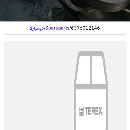
6376012146
/
Spareparts
/
الرئيسية