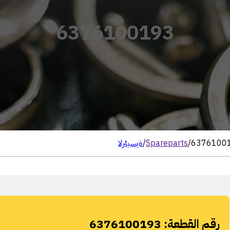
6376100193
6376100
/
Spareparts
/
الرئيسية
رقم القطعة:
6376100193