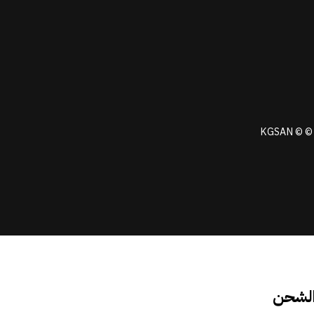
KGSAN © © 
الشحن