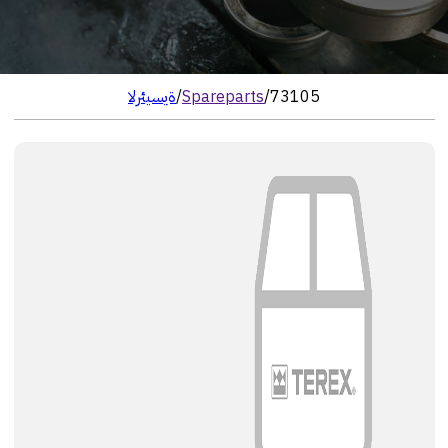
73105
/
Spareparts
/
الرئيسية