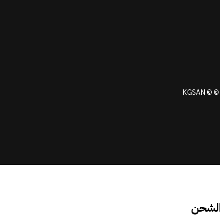
KGSAN © © 
الشحن