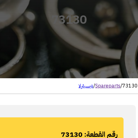
73130
73130
/
Spareparts
/
الرئيسية
رقم القطعة:
73130