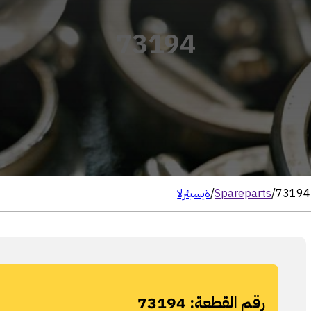
73194
73194
/
Spareparts
/
الرئيسية
رقم القطعة:
73194