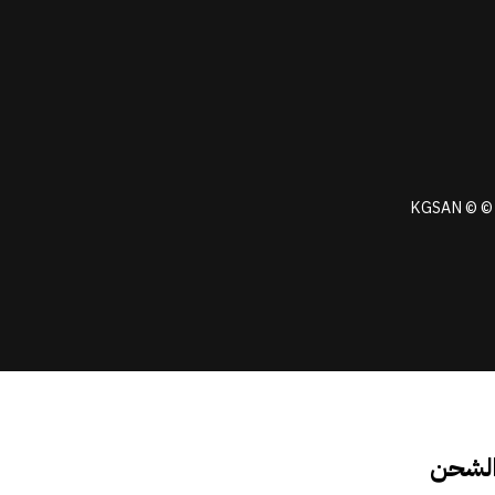
KGSAN © © 
الشحن