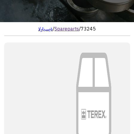
73245
/
Spareparts
/
الرئيسية