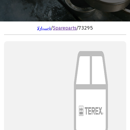
73295
/
Spareparts
/
الرئيسية