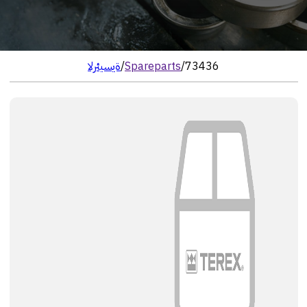
73436
/
Spareparts
/
الرئيسية