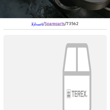
73562
/
Spareparts
/
الرئيسية