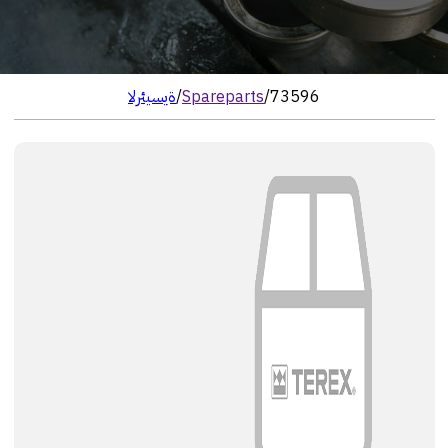
73596
/
Spareparts
/
الرئيسية