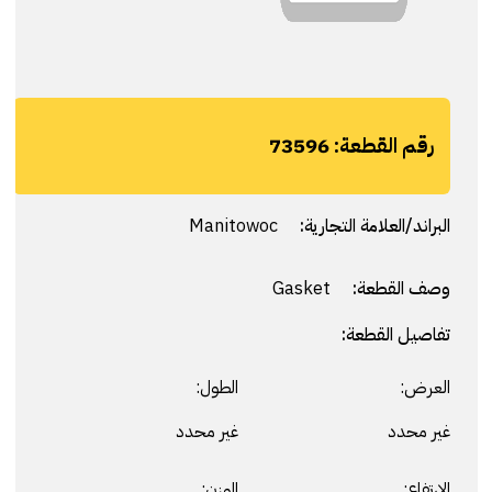
رقم القطعة:
73596
البراند/العلامة التجارية:
Manitowoc
وصف القطعة:
Gasket
تفاصيل القطعة:
العرض:
الطول:
غير محدد
غير محدد
الارتفاع:
الوزن: