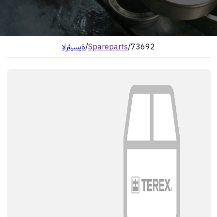
73692
/
Spareparts
/
الرئيسية