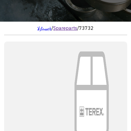
73732
/
Spareparts
/
الرئيسية