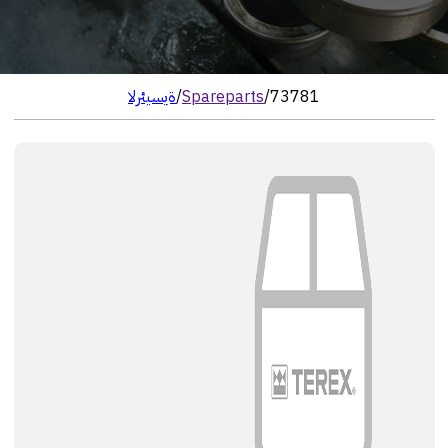
73781
/
Spareparts
/
الرئيسية