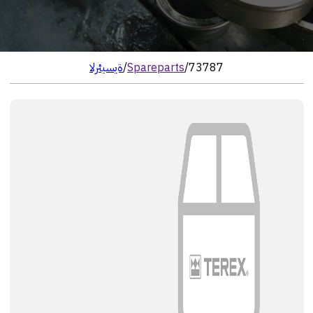
73787
/
Spareparts
/
الرئيسية