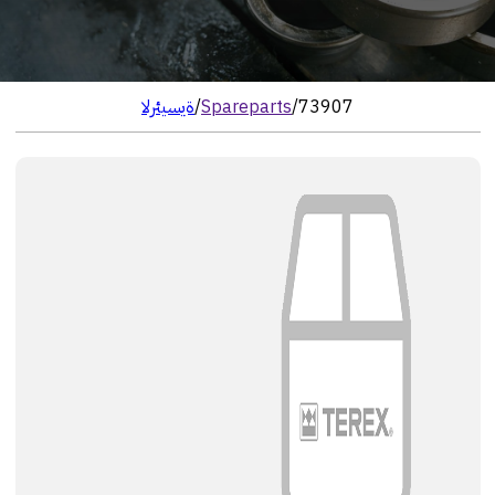
73907
/
Spareparts
/
الرئيسية