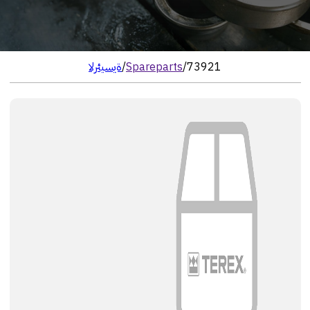
73921
/
Spareparts
/
الرئيسية