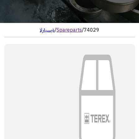
74029
/
Spareparts
/
الرئيسية