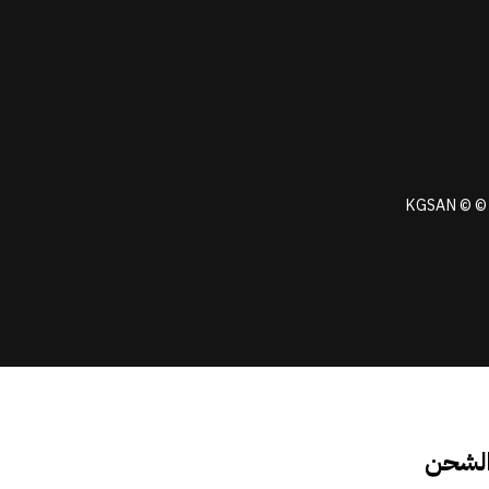
KGSAN © © 
الشحن