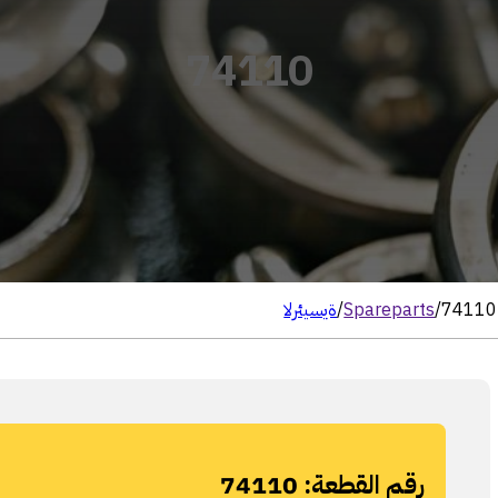
74110
74110
/
Spareparts
/
الرئيسية
رقم القطعة:
74110