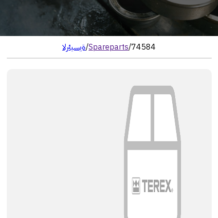
74584
/
Spareparts
/
الرئيسية