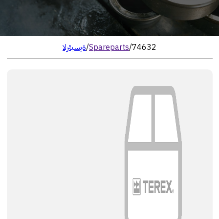
74632
/
Spareparts
/
الرئيسية