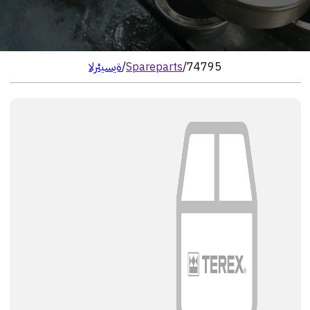
74795
/
Spareparts
/
الرئيسية