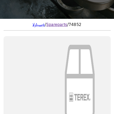
74852
/
Spareparts
/
الرئيسية