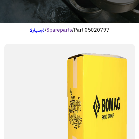
Part 05020797
/
Spareparts
/
الرئيسية