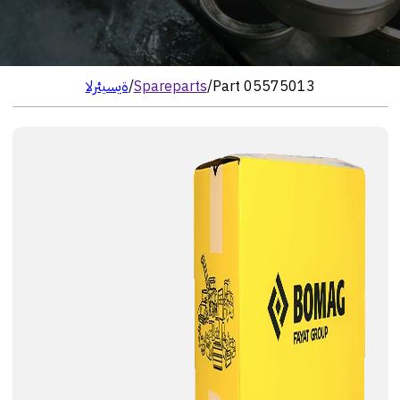
Part 05575013
/
Spareparts
/
الرئيسية