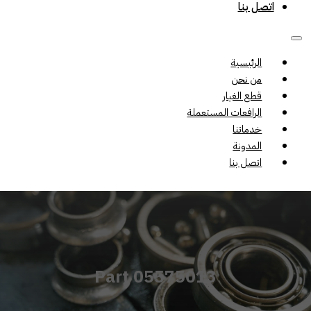
اتصل بنا
الرئيسية
من نحن
قطع الغيار
الرافعات المستعملة
خدماتنا
المدونة
اتصل بنا
Part 05575013