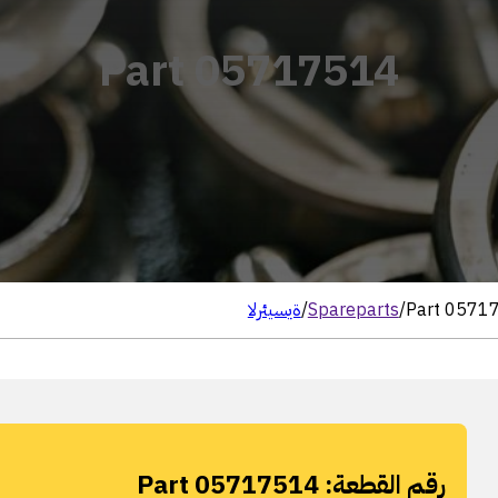
Part 05717514
Part 0571
/
Spareparts
/
الرئيسية
رقم القطعة:
Part 05717514