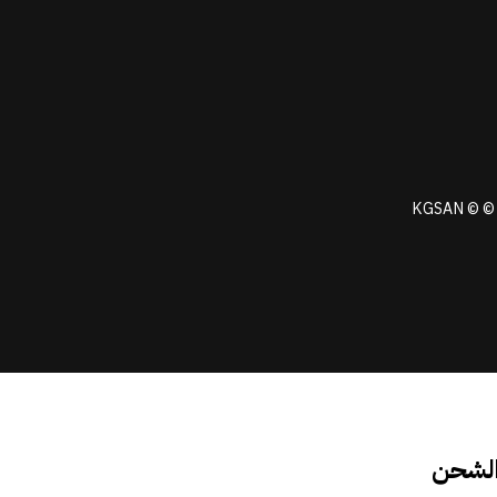
KGSAN © © 
الشحن