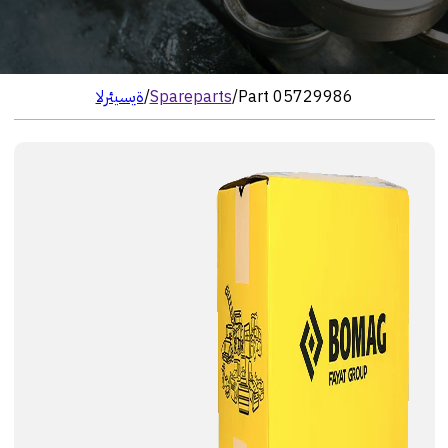
Part 05729986
/
Spareparts
/
الرئيسية