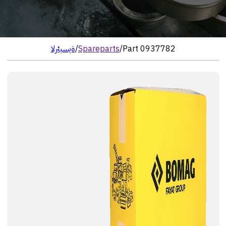
Part 0937782
/
Spareparts
/
الرئيسية