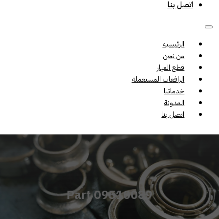
اتصل بنا
الرئيسية
من نحن
قطع الغيار
الرافعات المستعملة
خدماتنا
المدونة
اتصل بنا
Part 09510089