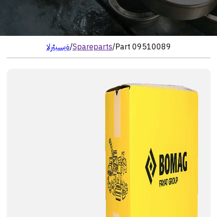
Part 09510089
/
Spareparts
/
الرئيسية