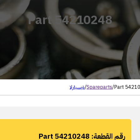
Part 54210248
Part 5421
/
Spareparts
/
الرئيسية
رقم القطعة:
Part 54210248