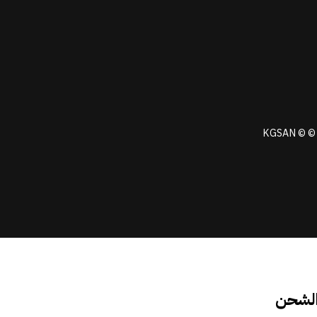
KGSAN © © 
الشحن