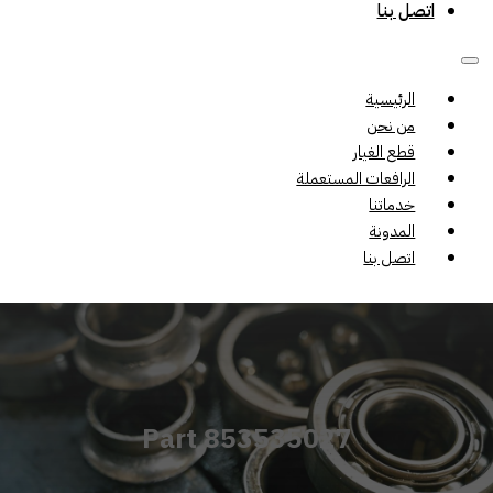
اتصل بنا
الرئيسية
من نحن
قطع الغيار
الرافعات المستعملة
خدماتنا
المدونة
اتصل بنا
Part 853535027