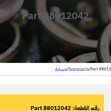
Part 88012042
Part 8801
/
Spareparts
/
الرئيسية
رقم القطعة:
Part 88012042