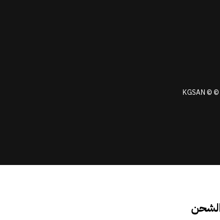
KGSAN © © 
الشحن