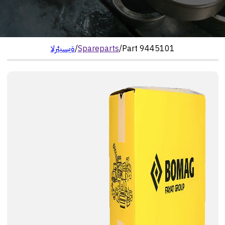
Part 9445101
/
Spareparts
/
الرئيسية