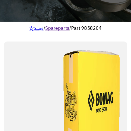
Part 9858204
/
Spareparts
/
الرئيسية